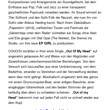
Kompositionen und Arrangements ein Soundgeflecht, bei dem
Einflüsse aus Pop, Folk und Jazz zu einer transparent
ganzheitlichen Popmusik verwoben werden. Ihr Sound erinnert an
70er Softrock und den Goth-Folk der Neuzeit, wie man ihn von
SoKo oder Aldous Harding kennt. Nach ihrem Debütalbum
„Paperskin“ (2016), zahlreichen Touren und Festivals als
„Geheimtipp unter dem Radar“ schrieben sie Songs ohne Hast
und Eile gingen mit Olaf Opal (The Notwist, Die Sterne) ins
Studio, um ihre neue
EP GIRL
zu produzieren.
COUCOU erzählen in ihrer erste Single
„Out Of My Head“
auf
angenehm gelassene Art und Weise von den Abgründen und
Zerwürfnissen zwischenmenschlicher Beziehungen. Von dem
Versuch sich loszureißen aus einer Umklammerung, von dem
Bedürfnis, einander zu Verstehen und der Verzweiflung darüber,
wenn dies nicht gelingt. Musikalisch umgesetzt wird das ganze
mit einem Drumcomputer-Beat, einer erdigen Basslinie, einer
eingängigen Gitarrenhook und den beiden Stimmen die ganz
beiläufig über allem zu schweben scheinen. „
Out of my
Head“
bekommt man auf jeden Fall nicht so schnell wieder aus
dem Kopf.