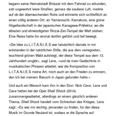
begann seine Heimatstadt Brüssel mit dem Fahrrad zu erkunden,
sah ungewohnt leere Straßen, genoss die saubere Luft, merkte
auf ob der überraschenden Ruhe und erinnerte sich schließlich an
einen völlig anderen Ort: an Yamanouchi, Kamakura, eine grüne
Hügellandschaft in der japanischen Kanagawa-Präfektur, wo die
ältesten und ehrwürdigsten Rinzai-Zen-Tempel der Welt stehen.
Eine Reise hatte ihn einmal dorthin geführt und tief bewegt.
»Die Idee zu L.I.T.A.N.I.E.S war tatsächlich damals in mir
entstanden in der natürlichen Stille, die aus dem verregneten,
leuchtend grünen Wald aufsteigt, der diese Tempel aus dem 13.
Jahrhundert umgibt«, sagt Lens, »und da mein Gedächtnis in
musikalischen Phrasen arbeitet, war die Komposition von
L.I.T.A.N.I.E.S meine Art, mich auch an den Frieden zu erinnern,
den ich bei meinem Besuch in Japan gefunden hatte.«
Und auch ein Mensch kam ihm in den Sinn: Nick Cave. Lens und
Cave hatten bei der Oper
Shell Shock
(2014)
zusammengearbeitet, allerdings an einem gänzlich anderen
Thema,
Shell Shock
handelt vom Schrecken des Krieges. Lens
sagt: »Es war mir wichtig, jemanden zu finden, für den diese
Musik im Grunde Neuland ist, sodass er die Sprache auf