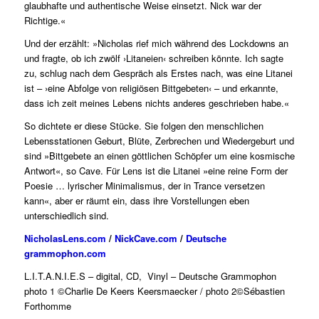
glaubhafte und authentische Weise einsetzt. Nick war der
Richtige.«
Und der erzählt: »Nicholas rief mich während des Lockdowns an
und fragte, ob ich zwölf ›Litaneien‹ schreiben könnte. Ich sagte
zu, schlug nach dem Gespräch als Erstes nach, was eine Litanei
ist – ›eine Abfolge von religiösen Bittgebeten‹ – und erkannte,
dass ich zeit meines Lebens nichts anderes geschrieben habe.«
So dichtete er diese Stücke. Sie folgen den menschlichen
Lebensstationen Geburt, Blüte, Zerbrechen und Wiedergeburt und
sind »Bittgebete an einen göttlichen Schöpfer um eine kosmische
Antwort«, so Cave. Für Lens ist die Litanei »eine reine Form der
Poesie … lyrischer Minimalismus, der in Trance versetzen
kann«, aber er räumt ein, dass ihre Vorstellungen eben
unterschiedlich sind.
NicholasLens.com
/
NickCave.com
/
Deutsche
grammophon.com
L.I.T.A.N.I.E.S – digital, CD, Vinyl – Deutsche Grammophon
photo 1 ©Charlie De Keers Keersmaecker / photo 2©Sébastien
Forthomme