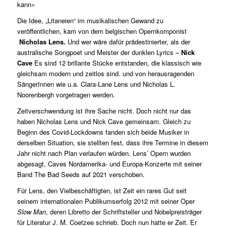
kann«
Die Idee, „Litaneien“ im musikalischen Gewand zu
veröffentlichen, kam von dem belgischen Opernkomponist
Nicholas Lens.
Und wer wäre dafür prädestinierter, als der
australische Songpoet und Meister der dunklen Lyrics –
Nick
Cave
Es sind 12 brillante Stücke entstanden, die klassisch wie
gleichsam modern und zeitlos sind. und von herausragenden
SängerInnen wie u.a. Clara-Lane Lens und Nicholas L.
Noorenbergh vorgetragen werden.
Zeitverschwendung ist ihre Sache nicht. Doch nicht nur das
haben Nicholas Lens und Nick Cave gemeinsam. Gleich zu
Beginn des Covid-Lockdowns fanden sich beide Musiker in
derselben Situation, sie stellten fest, dass ihre Termine in diesem
Jahr nicht nach Plan verlaufen würden. Lens’ Opern wurden
abgesagt, Caves Nordamerika- und Europa-Konzerte mit seiner
Band The Bad Seeds auf 2021 verschoben.
Für Lens, den Vielbeschäftigten, ist Zeit ein rares Gut seit
seinem internationalen Publikumserfolg 2012 mit seiner Oper
Slow Man
, deren Libretto der Schriftsteller und Nobelpreisträger
für Literatur J. M. Coetzee schrieb. Doch nun hatte er Zeit. Er