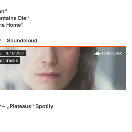
an“
ntains Die“
me Home“
y – Soundcloud
 – „Plateaus“ Spotify