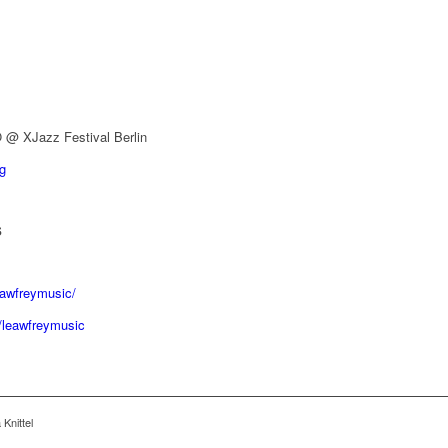
O @ XJazz Festival Berlin
g
s
awfreymusic/
/leawfreymusic
 Knittel