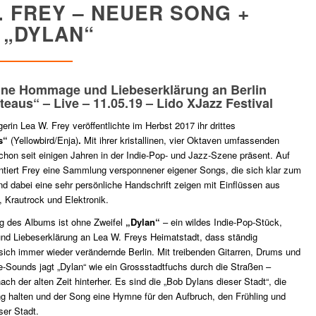
. FREY – NEUER SONG +
 „DYLAN“
ne Hommage und Liebeserklärung an Berlin
eaus“ – Live – 11.05.19 – Lido XJazz Festival
erin Lea W. Frey veröffentlichte im Herbst 2017 ihr drittes
us“
(Yellowbird/Enja)
.
Mit ihrer kristallinen, vier Oktaven umfassenden
chon seit einigen Jahren in der Indie-Pop- und Jazz-Szene präsent. Auf
ntiert Frey eine Sammlung versponnener eigener Songs, die sich klar zum
 dabei eine sehr persönliche Handschrift zeigen mit Einflüssen aus
 Krautrock und Elektronik.
g des Albums ist ohne Zweifel
„Dylan“
– ein wildes Indie-Pop-Stück,
d Liebeserklärung an Lea W. Freys Heimatstadt, dass ständig
sich immer wieder verändernde Berlin. Mit treibenden Gitarren, Drums und
ie-Sounds jagt „Dylan“ wie ein Grossstadtfuchs durch die Straßen –
ach der alten Zeit hinterher. Es sind die „Bob Dylans dieser Stadt“, die
g halten und der Song eine Hymne für den Aufbruch, den Frühling und
ser Stadt.