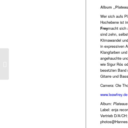
Album „Platea
Wer sich aufs P
Hochebene ist i
Frey
macht sich 
sind zehn, selbs
Klimawandel und 
in expressiven 
Klangfarben und 
LUPID – Debüt Album
angehauchte und
„Am Ende des Tages“
wie Sigur Rós o
13.04. Airforce 1-
besetzten Band 
Universal...
Gitarre und Bass
Camera: Ole Tho
www.leawfrey.de
Album:
Plateaus
Label: enja recor
Vertrieb D/A/CH:
photos@Hannes