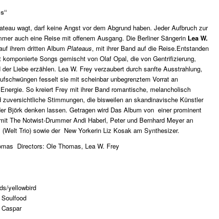
us“
lateau wagt, darf keine Angst vor dem Abgrund haben. Jeder Aufbruch zur
mmer auch eine Reise mit offenem Ausgang. Die Berliner Sängerin
Lea W.
auf ihrem dritten Album
Plateaus
, mit ihrer Band auf die Reise.Entstanden
t komponierte Songs gemischt von Olaf Opal, die von Gentrifizierung,
der Liebe erzählen. Lea W. Frey verzaubert durch sanfte Ausstrahlung,
Aufschwüngen fesselt sie mit scheinbar unbegrenztem Vorrat an
Energie. So kreiert Frey mit ihrer Band romantische, melancholisch
 zuversichtliche Stimmungen, die bisweilen an skandinavische Künstler
der Björk denken lassen. Getragen wird Das Album von einer prominent
mit The Notwist-Drummer Andi Haberl, Peter und Bernhard Meyer an
 (Welt Trio) sowie der New Yorkerin Liz Kosak am Synthesizer.
mas Directors: Ole Thomas, Lea W. Frey
ds/yellowbird
 Soulfood
 Caspar