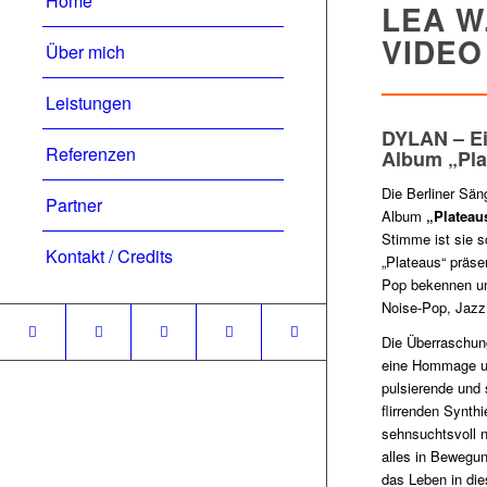
Home
LEA W
VIDEO
Über mich
Leistungen
DYLAN – Ei
Referenzen
Album „Plat
Die Berliner Säng
Partner
Album
„Platea
Stimme ist sie s
Kontakt / Credits
„Plateaus“ präse
Pop bekennen und
Noise-Pop, Jazz,
Die Überraschun
eine Hommage un
pulsierende und 
flirrenden Synth
sehnsuchtsvoll n
alles in Bewegun
das Leben in die