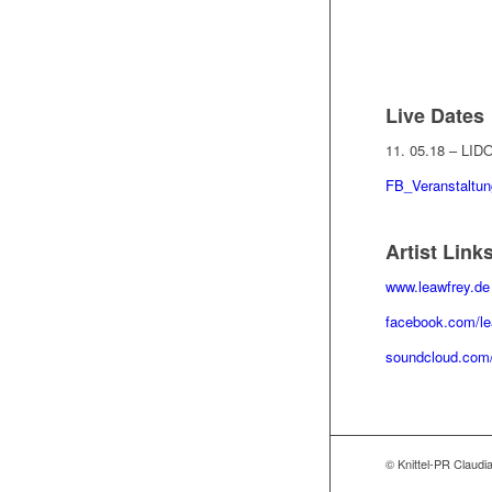
Live Dates
11. 05.18 – LID
FB_Veranstaltun
Artist Link
www.leawfrey.de
facebook.com/le
soundcloud.com
© Knittel-PR Claudia