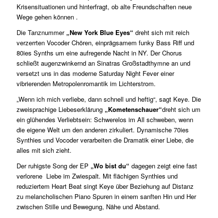
Krisensituationen und hinterfragt, ob alte Freundschaften neue
Wege gehen können .
Die Tanznummer
„New York Blue Eyes“
dreht sich mit reich
verzerrten Vocoder Chören, einprägsamem funky Bass Riff und
80ies Synths um eine aufregende Nacht in NY. Der Chorus
schließt augenzwinkernd an Sinatras Großstadthymne an und
versetzt uns in das moderne Saturday Night Fever einer
vibrierenden Metropolenromantik im Lichterstrom.
„Wenn ich mich verliebe, dann schnell und heftig“, sagt Keye. Die
zweisprachige Liebeserklärung
„Kometenschauer“
dreht sich um
ein glühendes Verliebtsein: Schwerelos im All schweben, wenn
die eigene Welt um den anderen zirkuliert. Dynamische 70ies
Synthies und Vocoder verarbeiten die Dramatik einer Liebe, die
alles mit sich zieht.
Der ruhigste Song der EP
„Wo bist du“
dagegen zeigt eine fast
verlorene Liebe im Zwiespalt. Mit flächigen Synthies und
reduziertem Heart Beat singt Keye über Beziehung auf Distanz
zu melancholischen Piano Spuren in einem sanften Hin und Her
zwischen Stille und Bewegung, Nähe und Abstand.