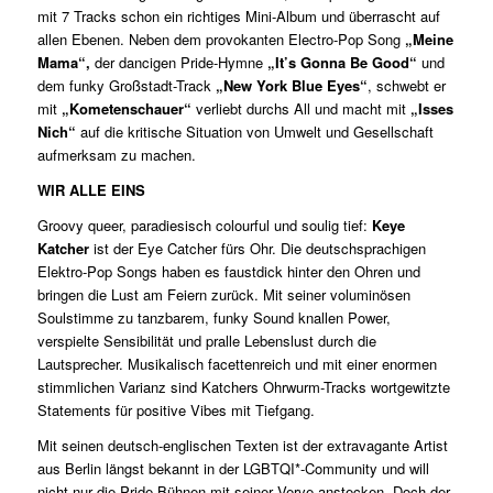
mit 7 Tracks schon ein richtiges Mini-Album und überrascht auf
allen Ebenen.
Neben dem provokanten Electro-Pop Song
„Meine
Mama“,
der dancigen Pride-Hymne
„It’s Gonna Be Good“
und
dem funky Großstadt-Track
„New York Blue Eyes“
, schwebt er
mit
„Kometenschauer“
verliebt durchs All und macht mit
„Isses
Nich“
auf die kritische Situation von Umwelt und Gesellschaft
aufmerksam zu machen.
WIR ALLE EINS
Groovy queer, paradiesisch colourful und soulig tief:
Keye
Katcher
ist der Eye Catcher fürs Ohr. Die deutschsprachigen
Elektro-Pop Songs haben es faustdick hinter den Ohren und
bringen die Lust am Feiern zurück. Mit seiner voluminösen
Soulstimme zu tanzbarem, funky Sound knallen Power,
verspielte Sensibilität und pralle Lebenslust durch die
Lautsprecher. Musikalisch facettenreich und mit einer enormen
stimmlichen Varianz sind Katchers Ohrwurm-Tracks wortgewitzte
Statements für positive Vibes mit Tiefgang.
Mit seinen deutsch-englischen Texten ist der extravagante Artist
aus Berlin längst bekannt in der LGBTQI*-Community und will
nicht nur die Pride-Bühnen mit seiner Verve anstecken. Doch der