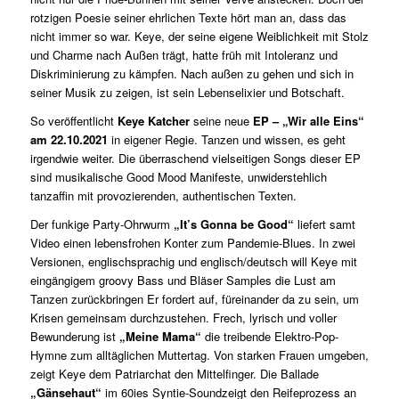
rotzigen Poesie seiner ehrlichen Texte hört man an, dass das
nicht immer so war. Keye, der seine eigene Weiblichkeit mit Stolz
und Charme nach Außen trägt, hatte früh mit Intoleranz und
Diskriminierung zu kämpfen. Nach außen zu gehen und sich in
seiner Musik zu zeigen, ist sein Lebenselixier und Botschaft.
So veröffentlicht
Keye Katcher
seine neue
EP – „Wir alle Eins“
am 22.10.2021
in eigener Regie. Tanzen und wissen, es geht
irgendwie weiter. Die überraschend vielseitigen Songs dieser EP
sind musikalische Good Mood Manifeste, unwiderstehlich
tanzaffin mit provozierenden, authentischen Texten.
Der funkige Party-Ohrwurm
„It’s Gonna be Good“
liefert samt
Video einen lebensfrohen Konter zum Pandemie-Blues. In zwei
Versionen, englischsprachig und englisch/deutsch will Keye mit
eingängigem groovy Bass und Bläser Samples die Lust am
Tanzen zurückbringen Er fordert auf, füreinander da zu sein, um
Krisen gemeinsam durchzustehen. Frech, lyrisch und voller
Bewunderung ist
„Meine Mama“
die treibende Elektro-Pop-
Hymne zum alltäglichen Muttertag. Von starken Frauen umgeben,
zeigt Keye dem Patriarchat den Mittelfinger. Die Ballade
„Gänsehaut“
im 60ies Syntie-Soundzeigt den Reifeprozess an