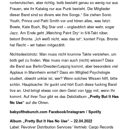
runterrutschen, aber richtig. botb besteht genau so wenig nur aus
Frauen, wie ihr Katalog nur aus Punk besteht. Die Mitglieder
dieser Band sind so divers wie ihre Songs.“ Sie ziehen Sonic
Youth, Prince und Patti Smith vor und hören alles, was fetzt:
Bowie, Kate Bush, Big Star und – unglaublich aber wahr, sogar
Jazz. Am Ende geht „Watching Paint Dry“ in 5/8-Takt rüber,
betont Bronte. „Ich weiß nicht, was das ist“, kontert Finja. Bronte
hat Recht – wir haben mitgezählt.
Nichtsdestotrotz: Man muss nicht krumme Takte verstehen, um
botb geil zu finden. Was muss man auch (nicht) wissen? Dass
die Band aus Berlin/Dresden/Leipzig kommt, aber besonders viel
Applaus in Mannheim erntet? Dass ein Mitglied Psychologie
studiert, obwohl unklar ist, wer? Wenn solches Wissen hilft, bitte
schön. Hauptsache: Ihr guckt und hört Euch diese fucking Band
live an. Und bringt etwas von dem Geist von Iggy mit, wenn Ihr
kommt. Auf ihrer Tour gibt es das Debütalbum
„Pretty But It Has
No Use“
auf die Ohren.
babyofthebunch.com
Facebook
/
Instagram /
Spotify
Album „Pretty But It Has No Use“ – 22.04.2022
Label: Revolver Distribution Services/ Vertrieb: Cargo Records