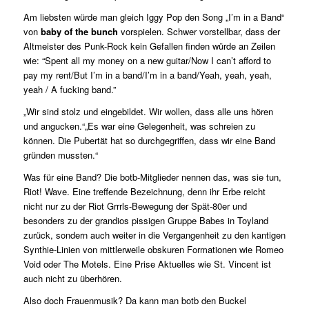
Am liebsten würde man gleich Iggy Pop den Song „I’m in a Band“
von
baby of the bunch
vorspielen. Schwer vorstellbar, dass der
Altmeister des Punk-Rock kein Gefallen finden würde an Zeilen
wie: “Spent all my money on a new guitar/Now I can’t afford to
pay my rent/But I’m in a band/I’m in a band/Yeah, yeah, yeah,
yeah / A fucking band.”
„Wir sind stolz und eingebildet. Wir wollen, dass alle uns hören
und angucken.“„Es war eine Gelegenheit, was schreien zu
können. Die Pubertät hat so durchgegriffen, dass wir eine Band
gründen mussten.“
Was für eine Band? Die botb-Mitglieder nennen das, was sie tun,
Riot! Wave. Eine treffende Bezeichnung, denn ihr Erbe reicht
nicht nur zu der Riot Grrrls-Bewegung der Spät-80er und
besonders zu der grandios pissigen Gruppe Babes in Toyland
zurück, sondern auch weiter in die Vergangenheit zu den kantigen
Synthie-Linien von mittlerweile obskuren Formationen wie Romeo
Void oder The Motels. Eine Prise Aktuelles wie St. Vincent ist
auch nicht zu überhören.
Also doch Frauenmusik? Da kann man botb den Buckel