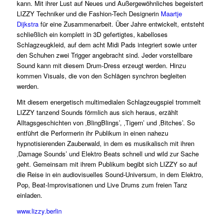
kann. Mit ihrer Lust auf Neues und Außergewöhnliches begeistert
LIZZY Techniker und die Fashion-Tech Designerin
Maartje
Dijkstra
für eine Zusammenarbeit. Über Jahre entwickelt, entsteht
schließlich ein komplett in 3D gefertigtes, kabelloses
Schlagzeugkleid, auf dem acht Midi Pads integriert sowie unter
den Schuhen zwei Trigger angebracht sind. Jeder vorstellbare
Sound kann mit diesem Drum-Dress erzeugt werden. Hinzu
kommen Visuals, die von den Schlägen synchron begleiten
werden.
Mit diesem energetisch multimedialen Schlagzeugspiel trommelt
LIZZY tanzend Sounds förmlich aus sich heraus, erzählt
Alltagsgeschichten von ‚BlingBlings’, ‚Tigern’ und ‚Bitches’. So
entführt die Performerin ihr Publikum in einen nahezu
hypnotisierenden Zauberwald, in dem es musikalisch mit ihren
‚Damage Sounds’ und Elektro Beats schnell und wild zur Sache
geht. Gemeinsam mit ihrem Publikum begibt sich LIZZY so auf
die Reise in ein audiovisuelles Sound-Universum, in dem Elektro,
Pop, Beat-Improvisationen und Live Drums zum freien Tanz
einladen.
www.lizzy.berlin