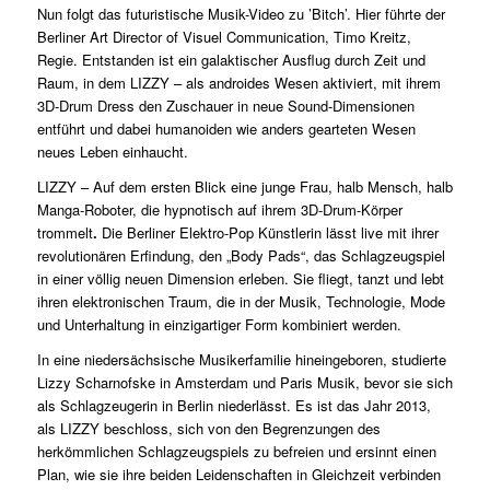
Nun folgt das futuristische Musik-Video zu ’Bitch’. Hier führte der
Berliner Art Director of Visuel Communication, Timo Kreitz,
Regie. Entstanden ist ein galaktischer Ausflug durch Zeit und
Raum, in dem LIZZY – als androides Wesen aktiviert, mit ihrem
3D-Drum Dress den Zuschauer in neue Sound-Dimensionen
entführt und dabei humanoiden wie anders gearteten Wesen
neues Leben einhaucht.
LIZZY – Auf dem ersten Blick eine junge Frau, halb Mensch, halb
Manga-Roboter, die hypnotisch auf ihrem 3D-Drum-Körper
trommelt
.
Die Berliner Elektro-Pop Künstlerin lässt live mit ihrer
revolutionären Erfindung, den „Body Pads“, das Schlagzeugspiel
in einer völlig neuen Dimension erleben. Sie fliegt, tanzt und lebt
ihren elektronischen Traum, die in der Musik, Technologie, Mode
und Unterhaltung in einzigartiger Form kombiniert werden.
In eine niedersächsische Musikerfamilie hineingeboren, studierte
Lizzy Scharnofske in Amsterdam und Paris Musik, bevor sie sich
als Schlagzeugerin in Berlin niederlässt. Es ist das Jahr 2013,
als LIZZY beschloss, sich von den Begrenzungen des
herkömmlichen Schlagzeugspiels zu befreien und ersinnt einen
Plan, wie sie ihre beiden Leidenschaften in Gleichzeit verbinden